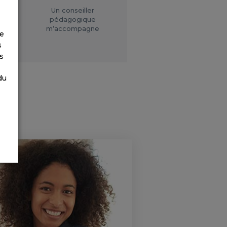
Un conseiller
pédagogique
m’accompagne
de
s
s
du