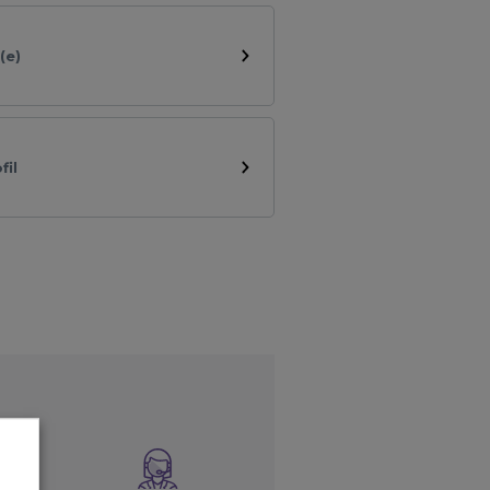
(e)
fil