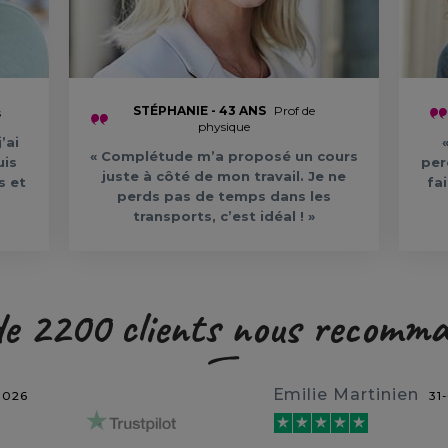
STÉPHANIE - 43 ANS
Prof de
s
physique
’ai
« Complétude m’a proposé un cours
uis
per
juste à côté de mon travail. Je ne
s et
fa
perds pas de temps dans les
transports, c’est idéal ! »
de 2200 clients nous recomm
Emilie Martinien
2026
31