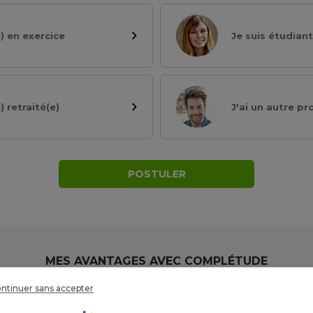
) en exercice
Je suis étudiant
 retraité(e)
J'ai un autre pro
POSTULER
MES AVANTAGES
AVEC COMPLÉTUDE
ntinuer sans accepter