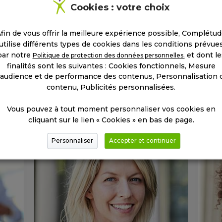
Cookies : votre choix
Je choisis les cours qui
Je reçois des offres
correspondent à mon
toute l’année près de
emploi du temps
chez moi
fin de vous offrir la meilleure expérience possible, Complétu
utilise différents types de cookies dans les conditions prévue
par notre
et dont le
Politique de protection des données personnelles.
finalités sont les suivantes : Cookies fonctionnels, Mesure
'audience et de performance des contenus, Personnalisation 
Ils ont trouvé le job idéal
contenu, Publicités personnalisées.
Vous pouvez à tout moment personnaliser vos cookies en
cliquant sur le lien « Cookies » en bas de page.
Personnaliser
Accepter et continuer