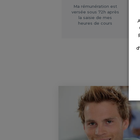
Ma rémunération est
versée sous 72h après
la saisie de mes
A
heures de cours
d