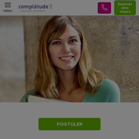
Donner
des
MENU
cours
POSTULER