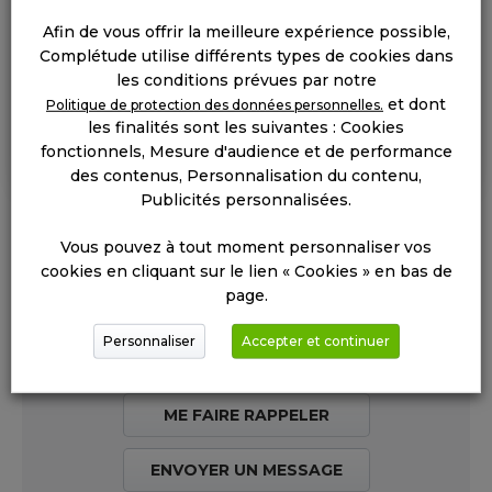
MÉLANIE - 24 ANS
Prof d'anglais
Afin de vous offrir la meilleure expérience possible,
« Comme je suis toujours un peu juste, j’apprécie
Complétude utilise différents types de cookies dans
vraiment le paiement des cours sous 72h après
les conditions prévues par notre
leur saisie. »
et dont
Politique de protection des données personnelles.
les finalités sont les suivantes : Cookies
fonctionnels, Mesure d'audience et de performance
des contenus, Personnalisation du contenu,
Publicités personnalisées.
Vous pouvez à tout moment personnaliser vos
cookies en cliquant sur le lien « Cookies » en bas de
page.
01 77 48 77 87
Personnaliser
Accepter et continuer
TROUVER
MON AGENCE
ME FAIRE RAPPELER
ENVOYER UN MESSAGE