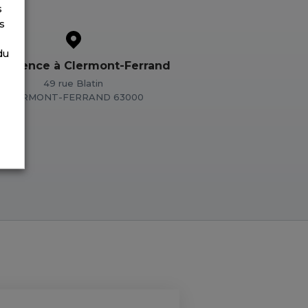
s
s
du
 agence à Clermont-Ferrand
49 rue Blatin
CLERMONT-FERRAND 63000