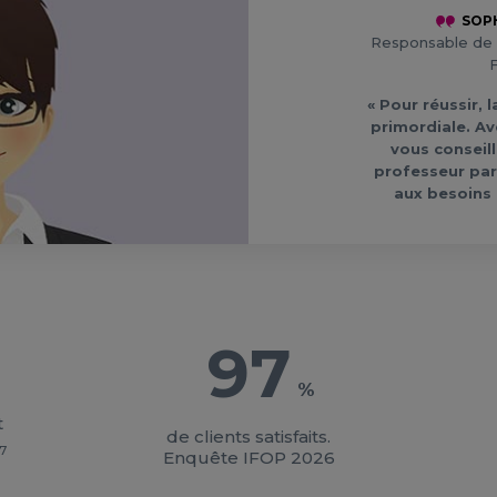
SOP
Responsable de 
F
« Pour réussir, 
primordiale. A
vous conseill
professeur part
aux besoins 
97
%
t
de clients satisfaits.
7
Enquête IFOP 2026