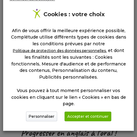
Avantages cours particuliers
Cookies : votre choix
Vos frais d’inscription
OFFERTS
au lieu de 80€
Afin de vous offrir la meilleure expérience possible,
2€ de réduction
par heure de cours
Complétude utilise différents types de cookies dans
Paiement par CESU préfinancé accepté
les conditions prévues par notre
et dont
Politique de protection des données personnelles.
Avantages stages intensifs
les finalités sont les suivantes : Cookies
fonctionnels, Mesure d'audience et de performance
15% de réduction sur les tarifs
des contenus, Personnalisation du contenu,
25% de réduction sur les tarifs avec les
Publicités personnalisées.
réductions Fidélité
Vous pouvez à tout moment personnaliser vos
32 à
45 %
pris en charge, consultez l'APAS
cookies en cliquant sur le lien « Cookies » en bas de
page.
Personnaliser
Accepter et continuer
Progresser en anglais à l'oral !