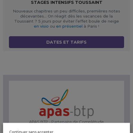
STAGES INTENSIFS TOUSSAINT
Nouveaux chapitres un peu difficiles, premières notes
décevantes… On réagit dès les vacances de la
Toussaint ? 5 jours pour éviter l’effet boule de neige
en visio
ou
en présentiel
à Paris !
DATES ET TARIFS
APAS BTP - Partenaire de Complétude
Continuer sans accepter