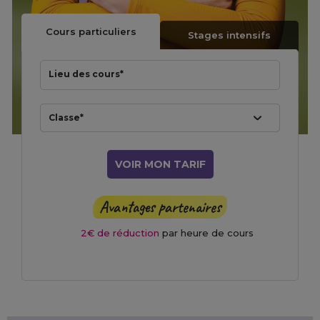
Cours particuliers
Stages intensifs
Lieu des cours*
Classe*
VOIR MON TARIF
Avantages partenaires
Vos frais d’inscription
OFFERTS
au lieu de
80€
2€ de réduction
par heure de cours