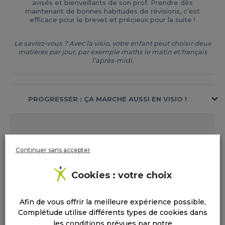
avisés et bienveillants de son prof. Prendre dès
maintenant de bonnes habitudes de révisions, c’est
efficace pour le brevet et précieux pour la suite !
Le saviez-vous ? Avec la visio, votre enfant peut choisir deux
matières par jour, par exemple maths le matin et français
l’après-midi.
PROGRESSER : ÇA MARCHE AUSSI EN VISIO !
Pour obtenir le programme détaillé, contactez
Continuer sans accepter
votre agence
.
Cookies : votre choix
Afin de vous offrir la meilleure expérience possible,
Complétude utilise différents types de cookies dans
les conditions prévues par notre
01 42 50 00 44